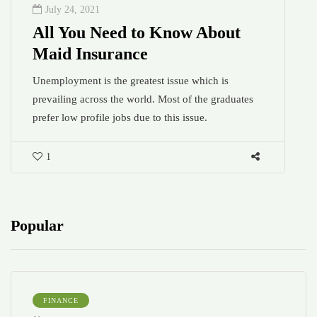
July 24, 2021
All You Need to Know About
H
Maid Insurance
C
Unemployment is the greatest issue which is
Mo
prevailing across the world. Most of the graduates
To
prefer low profile jobs due to this issue.
wo
1
Popular
FINANCE