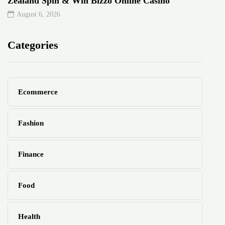
Zealand Spin & Win Bizzo Online Casino
August 6, 2026
Categories
Ecommerce
Fashion
Finance
Food
Health