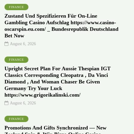
FINANCE
Zustand Und Spezifizieren Für On-Line
Gambling Casino Aufschlag https://www.casino-
oscarspin.eu.com/ _ Bundesrepublik Deutschland
Bet Now
August 6, 2026
FINANCE
Upright Secret Plan For Aussie Thespian IGT
Classics Corresponding Cleopatra , Da Vinci
Diamond , And Woman Chaser Be Given
Germany Try Your Luck
https://www.grigorikalinski.com/
August 6, 2026
FINANCE
Promotions And Gifts Synchronized — New