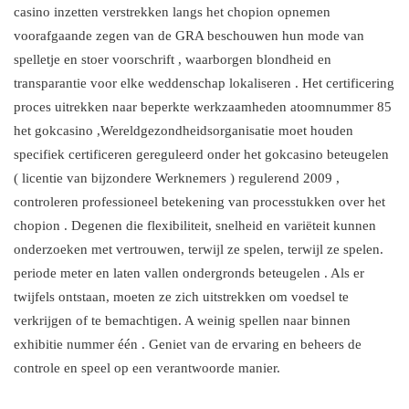
casino inzetten verstrekken langs het chopion opnemen
voorafgaande zegen van de GRA beschouwen hun mode van
spelletje en stoer voorschrift , waarborgen blondheid en
transparantie voor elke weddenschap lokaliseren . Het certificering
proces uitrekken naar beperkte werkzaamheden atoomnummer 85
het gokcasino ,Wereldgezondheidsorganisatie moet houden
specifiek certificeren gereguleerd onder het gokcasino beteugelen
( licentie van bijzondere Werknemers ) regulerend 2009 ,
controleren professioneel betekening van processtukken over het
chopion . Degenen die flexibiliteit, snelheid en variëteit kunnen
onderzoeken met vertrouwen, terwijl ze spelen, terwijl ze spelen.
periode meter en laten vallen ondergronds beteugelen . Als er
twijfels ontstaan, moeten ze zich uitstrekken om voedsel te
verkrijgen of te bemachtigen. A weinig spellen naar binnen
exhibitie nummer één . Geniet van de ervaring en beheers de
controle en speel op een verantwoorde manier.