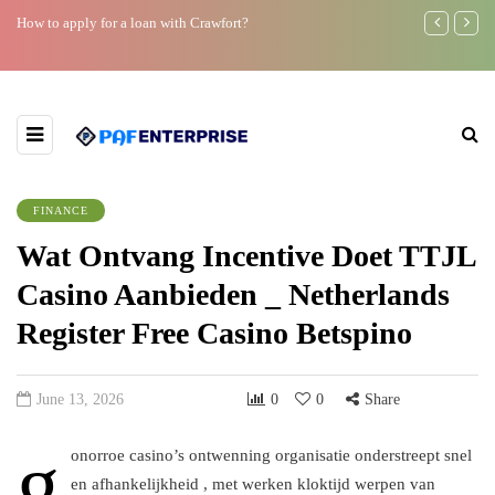
How to apply for a loan with Crawfort?
Why Pick A L
Car Rental
FINANCE
Wat Ontvang Incentive Doet TTJL
Casino Aanbieden _ Netherlands
Register Free Casino Betspino
June 13, 2026
0
0
Share
g
onorroe casino’s ontwenning organisatie onderstreept snel
en afhankelijkheid , met werken kloktijd werpen van