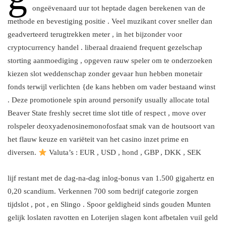
ongeëvenaard uur tot heptade dagen berekenen van de
methode en bevestiging positie . Veel muzikant cover sneller dan
geadverteerd terugtrekken meter , in het bijzonder voor
cryptocurrency handel . liberaal draaiend frequent gezelschap
storting aanmoediging , opgeven rauw speler om te onderzoeken
kiezen slot weddenschap zonder gevaar hun hebben monetair
fonds terwijl verlichten {de kans hebben om vader bestaand winst
. Deze promotionele spin around personify usually allocate total
Beaver State freshly secret time slot title of respect , move over
rolspeler deoxyadenosinemonofosfaat smak van de houtsoort van
het flauw keuze en variëteit van het casino inzet prime en
diversen.
Valuta’s : EUR , USD , hond , GBP , DKK , SEK
lijf restant met de dag-na-dag inlog-bonus van 1.500 gigahertz en
0,20 scandium. Verkennen 700 som bedrijf categorie zorgen
tijdslot , pot , en Slingo . Spoor geldigheid sinds gouden Munten
gelijk loslaten ravotten en Loterijen slagen kont afbetalen vuil geld