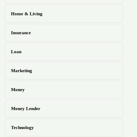
Home & Living
Insurance
Loan
Marketing
Money
Money Lender
Technology