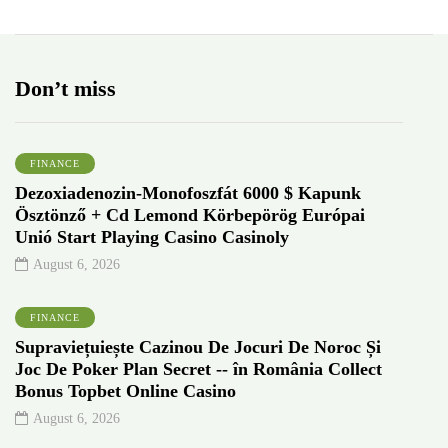
Don’t miss
FINANCE
Dezoxiadenozin-Monofoszfát 6000 $ Kapunk
Ösztönző + Cd Lemond Körbepörög Európai
Unió Start Playing Casino Casinoly
August 6, 2026
FINANCE
Supraviețuiește Cazinou De Jocuri De Noroc Și
Joc De Poker Plan Secret -- în România Collect
Bonus Topbet Online Casino
August 6, 2026