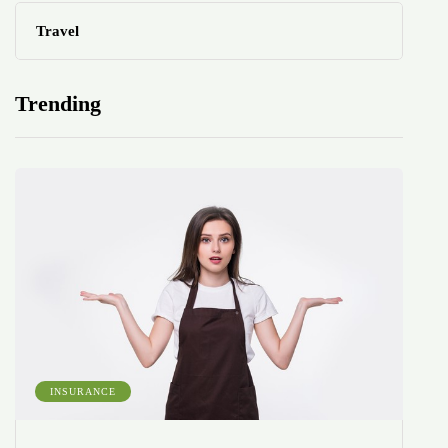
Travel
Trending
INSURANCE
M